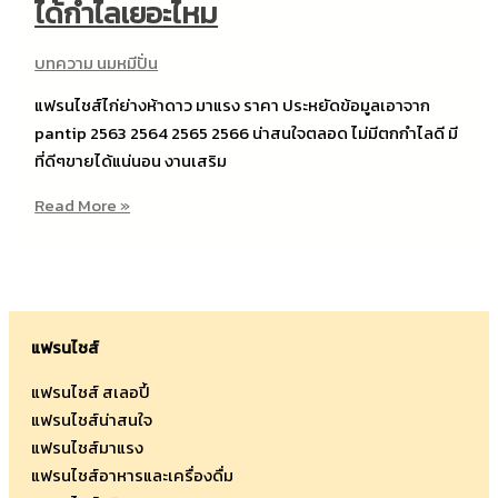
ได้กำไลเยอะไหม
บทความ นมหมีปั่น
แฟรนไชส์ไก่ย่างห้าดาว มาแรง ราคา ประหยัดข้อมูลเอาจาก
pantip 2563 2564 2565 2566 น่าสนใจตลอด ไม่มีตกกำไลดี มี
ที่ดีๆขายได้แน่นอน งานเสริม
แฟ
Read More »
รน
ไชส์
ไก่
ย่าง
ห้า
แฟรนไชส์
ดาว
แฟรนไชส์ สเลอปี้
ราคา
แฟรนไชส์น่าสนใจ
ทำ
แฟรนไชส์มาแรง
แล้ว
แฟรนไชส์อาหารและเครื่องดื่ม
ได้