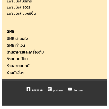
แฟรนไชส์บริการ
กำไล
แฟรนไชส์ 2023
เยอะ
แฟรนไชส์ นมหมีปั่น
ไหม
SME
SME น่าสนใจ
SME ทำเงิน
ร้านอาหารและเครื่องดื่ม
ร้านนมหมีปั่น
ร้านขายนมหมี
ร้านค้าอื่นๆ
PREBEAR
prebearr
Pre bear