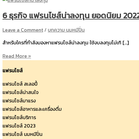
6 ธุรกิจ แฟรนไชส์น่าลงทุน ยอดนิยม 202
Leave a Comment
/
บทความ นมหมีปั่น
สำหรับใครที่กำลังมองหาแฟรนไชส์น่าลงทุน ใช้งบลงทุนไม่เกิ […]
6
Read More »
ธุรกิจ
แฟรนไชส์
แฟ
รน
แฟรนไชส์ สเลอปี้
ไชส์
แฟรนไชส์น่าสนใจ
น่า
แฟรนไชส์มาแรง
ลงทุน
แฟรนไชส์อาหารและเครื่องดื่ม
ยอด
แฟรนไชส์บริการ
นิยม
แฟรนไชส์ 2023
2022
แฟรนไชส์ นมหมีปั่น