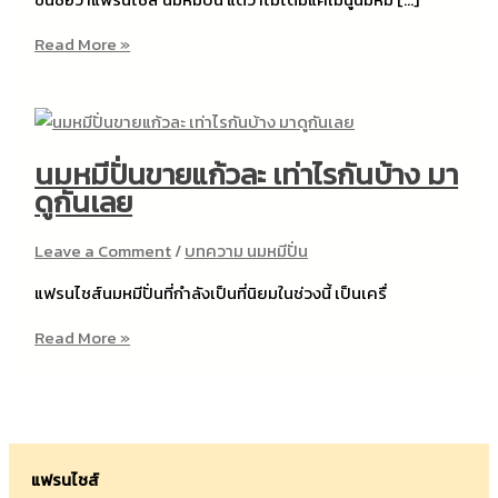
23
Read More »
เมนู
หมี
ปั่น
สูตร
นมหมีปั่นขายแก้วละ เท่าไรกันบ้าง มา
ลับ
ดูกันเลย
ไม่
เหมือน
Leave a Comment
/
บทความ นมหมีปั่น
ใคร!!
แฟรนไชส์นมหมีปั่นที่กำลังเป็นที่นิยมในช่วงนี้ เป็นเครื่
นม
Read More »
หมี
ปั่น
ขาย
แก้ว
ละ
แฟรนไชส์