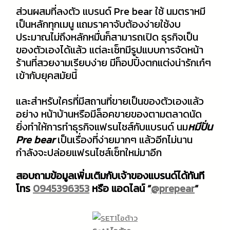
ส่วนผสมที่ลงตัว แบรนด์ Pre bear ใช้ นมตราหมี
เป็นหลักทุกเมนู แถมราคาจับต้องง่ายใช้งบ
ประมาณไม่ถึงหลักหมื่นก็สามารถเปิด ธุรกิจเป็น
ของตัวเองได้แล้ว แต่ละเซ็ทมีรูปแบบการจัดหน้า
ร้านที่สวยงามเรียบง่าย มีท็อปปิ้งตกแต่งน่ารักเก๋ๆ
เข้ากับยุคสมัยนี้
และสำหรับใครที่มีสถานที่ขายเป็นของตัวเองแล้ว
อย่าง หน้าบ้านหรือมีล็อคขายของตามตลาดนัด
ยิ่งทำให้การทำธุรกิจแฟรนไชส์กับแบรนด์ นม
หมีปั่น
Pre bear
เป็นเรื่องที่ง่ายมากๆ แล้วอีกไม่นาน
กำลังจะปล่อยแฟรนไชส์เซ็ทใหม่มาอีก
สอบถามข้อมูลเพิ่มเติมกับเจ้าของแบรนด์ได้ทันที
โทร
0945396353
หรือ แอดไลน์ “
@prepear
“