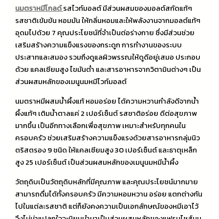
นมตราหมีโกลด์
รสไวท์มอลต์ มีส่วนผสมของมอลต์สกัดแท้ๆ
รสชาติเข้มข้น หอมมัน ให้กลิ่นหอมและให้พลังงานจากมอลต์แท้ๆ
อุดมไปด้วย 7 คุณประโยชน์ที่จำเป็นต่อร่างกาย ซึ่งมีส่วนช่วย
เสริมสร้างความแข็งแรงของกระดูก การทำงานของระบบ
ประสาทและสมอง รวมถึงดูแลผิวพรรณให้ดูดีอยู่เสมอ ประกอบ
ด้วย แคลเซียมสูง ไขมันต่ำ และสารอาหารจากวิตามินต่างๆ เป็น
ส่วนผสมหลักของเมนูนมหมีไวท์มอลต์
นมตราหมีผสมน้ำผึ้งแท้ หอมอร่อย ได้ความหวานกำลังดีจากน้ำ
ผึ้งแท้ๆ เติมน้ำตาลแค่ 2 เปอร์เซ็นต์ รสชาติอร่อย ดีต่อสุขภาพ
มากขึ้น เป็นอีกทางเลือกเพื่อสุขภาพ เหมาะสำหรับทุกคนใน
ครอบครัว ช่วยเสริมสร้างความแข็งแรงด้วยสารอาหารกลุ่มนิว
ตริสตรอง 9 ชนิด ให้แคลเซียมสูง 30 เปอร์เซ็นต์ และธาตุเหล็ก
สูง 25 เปอร์เซ็นต์ เป็นส่วนผสมหลักของเมนูนมหมีน้ำผึ้ง
วัตถุดิบเป็นวัตถุดิบหลักที่มีคุณภาพ และคุณประโยชน์มากมาย
สามารถดื่มได้ทั้งครอบครัว มีความหอมหวาน อร่อย แตกต่างกัน
ไปในแต่ละรสชาติ แต่ก็ยังคงความเป็นเอกลักษณ์ของหมีเอาไว้
จึงไม่น่าแปลกใจจะนิยมนำมาเป็นส่วนผสมหลักของแฟรนไชส์นม