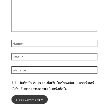
Name*
Email*
Website
บันทึกชื่อ, อีเมล และชื่อเว็บไซต์ของฉันบนเบราว์เซอร์
นี้ สำหรับการแสดงความเห็นครั้งถัดไป