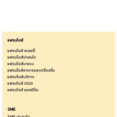
แฟรนไชส์
แฟรนไชส์ สเลอปี้
แฟรนไชส์น่าสนใจ
แฟรนไชส์มาแรง
แฟรนไชส์อาหารและเครื่องดื่ม
แฟรนไชส์บริการ
แฟรนไชส์ 2023
แฟรนไชส์ นมหมีปั่น
SME
SME น่าสนใจ